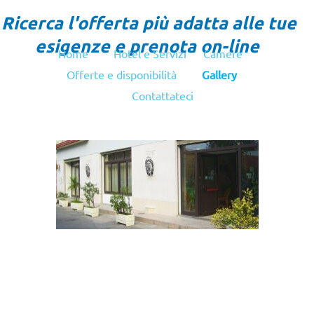
Ricerca l'offerta più adatta alle tue
esigenze e prenota on-line
Home
Hotel e Servizi
Camere
Offerte e disponibilità
Gallery
Contattateci