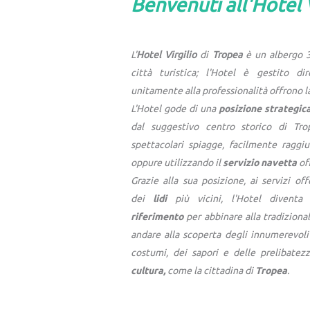
Benvenuti all'Hotel Vi
L'
Hotel Virgilio
di
Tropea
è un albergo 3
città turistica; l'Hotel è gestito di
unitamente alla professionalità offrono l
L'Hotel gode di una
posizione strategic
dal suggestivo centro storico di Tro
spettacolari spiagge, facilmente raggiu
oppure utilizzando il
servizio navetta
off
Grazie alla sua posizione, ai servizi off
dei
lidi
più vicini
, l'Hotel divent
riferimento
per abbinare alla tradiziona
andare alla scoperta degli innumerevol
costumi, dei sapori e delle prelibate
cultura,
come la cittadina di
Tropea
.