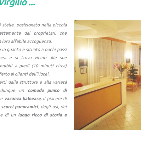
rgilio ...
 stelle, posizionato nella piccola
rettamente dai proprietari, che
a loro affabile accoglienza.
a
in quanto è situato a pochi passi
pea e si trova vicino alle sue
ngibili a piedi (10 minuti circa)
erto ai clienti dell'Hotel.
erti dalla struttura e alla varietà
a dunque un
comodo
punto di
le
vacanza balneare
, il piacere di
i
scorci panoramici
, degli usi, dei
zze di un
luogo ricco di storia e